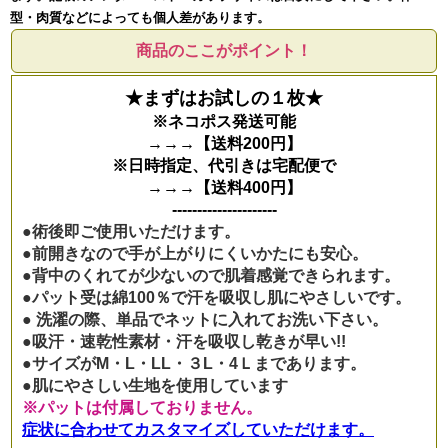
型・肉質などによっても個人差があります。
商品のここがポイント！
★まずはお試しの１枚★
※ネコポス発送可能
→→→【送料200円】
※日時指定、代引きは宅配便で
→→→【送料400円】
---------------------
●術後即ご使用いただけます。
●前開きなので手が上がりにくいかたにも安心。
●背中のくれてが少ないので肌着感覚できられます。
●パット受は綿100％で汗を吸収し肌にやさしいです。
● 洗濯の際、単品でネットに入れてお洗い下さい。
●吸汗・速乾性素材・汗を吸収し乾きが早い!!
●サイズがM・L・LL・３L・4Ｌまであります。
●肌にやさしい生地を使用しています
※パットは付属しておりません。
症状に合わせてカスタマイズしていただけます。