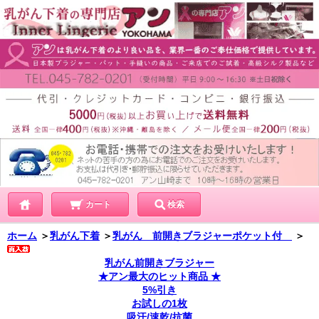
カート
検索
ホーム
＞
乳がん下着
＞
乳がん 前開きブラジャーポケット付
＞
乳がん前開きブラジャー
★アン最大のヒット商品 ★
5%引き
お試しの1枚
吸汗/速乾/抗菌