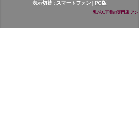
表示切替 :
スマートフォン
|
PC版
乳がん下着の専門店 アン 公式オンラインショップです。いろいろな