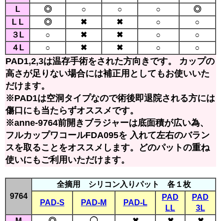
L
◎
○
○
○
◎
L L
◎
✖
✖
○
○
３L
○
✖
✖
○
○
４L
○
✖
✖
○
○
PAD1,2,3は温存手術をされた方向きです。 カップの
高さが足りない場合には補正用としてもお使いいた
だけます。
※PAD1は空洞タイプなので術後即退院される方には
傷口にも当たらずオススメです。
※anne-9764前開きブラジャーは底面積が広い為、
フルカップワコールFDA095を 入れて左右のバラン
スを取ることをオススメします。どのパットの重ね
使いにもご利用いただけます。
全摘用 シリコン入りパット 各１枚
9764
PAD
PAD
PAD-S
PAD-M
PAD-L
LL
3L
M
◎
◯
✖
✖
✖