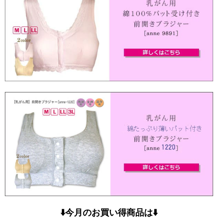
⬇️今月のお買い得商品は⬇️