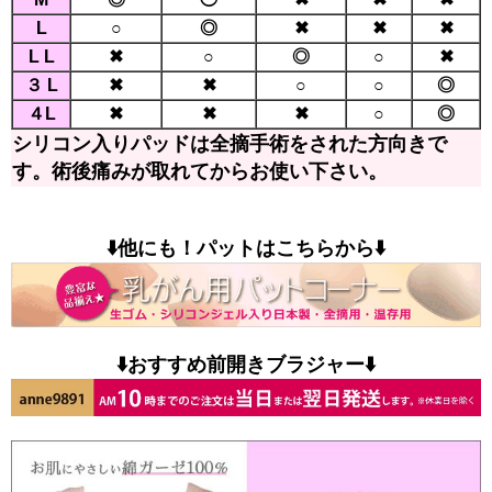
L
○
◎
✖
✖
✖
L L
✖
○
◎
○
✖
３ L
✖
✖
○
○
◎
４L
✖
✖
✖
○
◎
シリコン入りパッドは全摘手術をされた方向きで
す。術後痛みが取れてからお使い下さい。
⬇️他にも！パットはこちらから⬇️
⬇️おすすめ前開きブラジャー⬇️