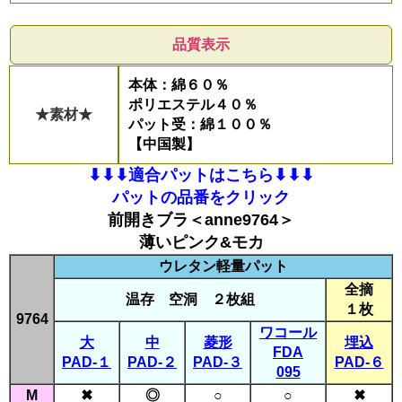
品質表示
本体：綿６０％
ポリエステル４０％
★素材★
パット受：綿１００％
【中国製】
⬇︎⬇︎⬇︎適合パットはこちら⬇︎⬇︎⬇︎
パットの品番をクリック
前開きブラ＜anne9764＞
薄いピンク&モカ
ウレタン軽量パット
全摘
温存 空洞 ２枚組
１枚
9764
ワコール
大
中
菱形
埋込
FDA
PAD-１
PAD-２
PAD-３
PAD-６
095
M
✖
◎
○
○
✖