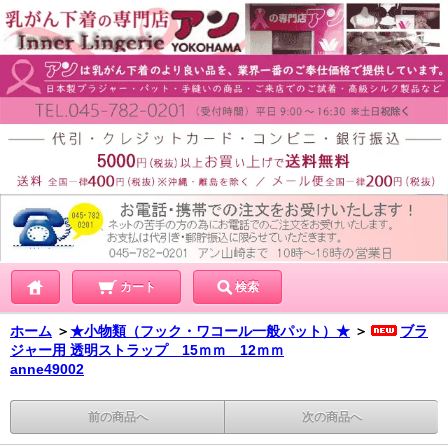
カート
検索
ホーム
＞
★小物類（フック・ワコール一般パット）★
＞
ブラ
ジャー用 透明ストラップ 15ｍｍ 12ｍｍ
anne49002
前の商品へ
次の商品へ