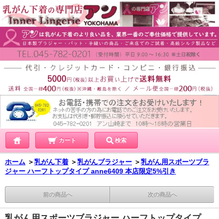
カート
検索
ホーム
＞
乳がん下着
＞
乳がんブラジャー
＞
乳がん用スポーツブラ
ジャー ハーフトップタイプ anne6409 本店限定5%引き
前の商品へ
次の商品へ
乳がん用スポーツブラジャー ハーフトップタイプ