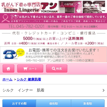
カート
検索
ホーム
＞
シルク 健康肌着
シルク インナー 肌着
おすすめ順
価格順
新着順