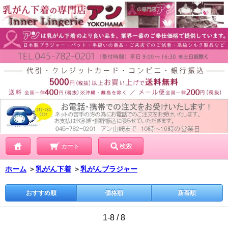
カート
検索
ホーム
＞
乳がん下着
＞
乳がんブラジャー
おすすめ順
価格順
新着順
1-8 / 8