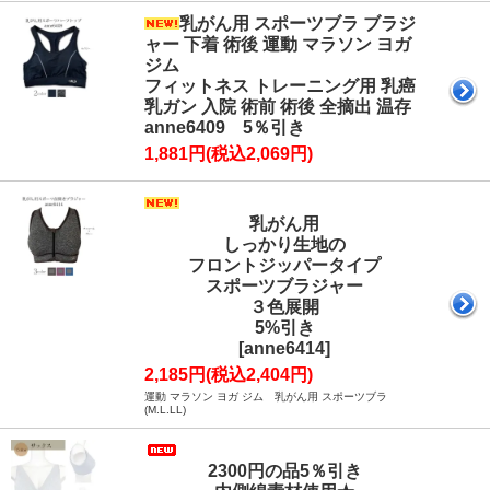
乳がん用 スポーツブラ ブラジ
ャー 下着 術後 運動 マラソン ヨガ
ジム
フィットネス トレーニング用 乳癌
乳ガン 入院 術前 術後 全摘出 温存
anne6409 5％引き
1,881円(税込2,069円)
乳がん用
しっかり生地の
フロントジッパータイプ
スポーツブラジャー
３色展開
5%引き
[anne6414]
2,185円(税込2,404円)
運動 マラソン ヨガ ジム 乳がん用 スポーツブラ
(M.L.LL)
2300円の品5％引き