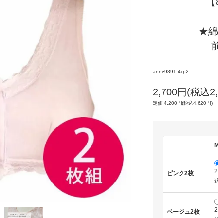
【
★綿
anne9891-4cp2
2,700円(税込2,
定価 4,200円(税込4,620円)
2
ピンク2枚
込
2
ベージュ2枚