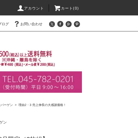
アカウント
カート(0)
ブログ
お問い合わせ
大バーゲン
>
理由2・3 売上伸長の大感謝価格！
ーゲン